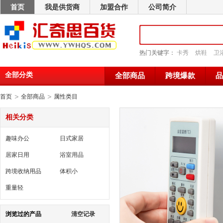
首页
我是供货商
加盟合作
公司简介
热门关键字：
卡秀
烘鞋
卫
全部分类
全部商品
跨境爆款
品
>
>
首页
全部商品
属性类目
相关分类
趣味办公
日式家居
居家日用
浴室用品
跨境收纳用品
体积小
重量轻
浏览过的产品
清空记录