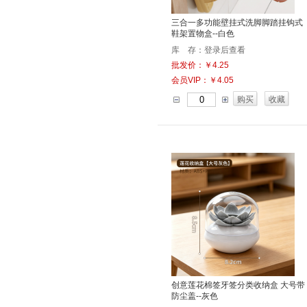
三合一多功能壁挂式洗脚脚踏挂钩式
鞋架置物盒--白色
库 存：登录后查看
批发价：￥4.25
会员VIP：￥4.05
购买
收藏
创意莲花棉签牙签分类收纳盒 大号带
防尘盖--灰色