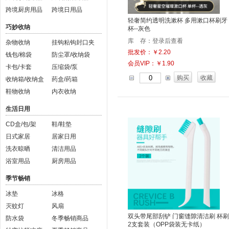
跨境厨房用品
跨境日用品
轻奢简约透明洗漱杯 多用漱口杯刷牙
巧妙收纳
杯--灰色
库 存：登录后查看
杂物收纳
挂钩粘钩封口夹
批发价：￥2.20
钱包/棉袋
防尘罩/收纳袋
会员VIP：￥1.90
卡包/卡套
压缩袋/泵
购买
收藏
收纳箱/收纳盒
药盒/药箱
鞋物收纳
内衣收纳
生活日用
CD盒/包/架
鞋/鞋垫
日式家居
居家日用
洗衣晾晒
清洁用品
浴室用品
厨房用品
季节畅销
冰垫
冰格
灭蚊灯
风扇
双头带尾部刮铲 门窗缝隙清洁刷 杯刷
防水袋
冬季畅销商品
2支套装（OPP袋装无卡纸）