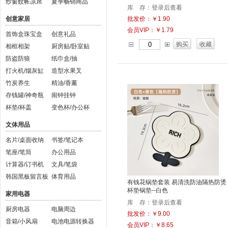
纱窗蚊帐凉席
夏季畅销商品
库 存：登录后查看
创意家居
批发价：￥1.90
会员VIP：￥1.79
首饰盒珠宝盒
创意礼品
购买
收藏
相框相架
厨房贴/卧室贴
防盗防狼
纸巾盒/抽
打火机/烟灰缸
造型水果叉
竹炭养生
精油/香薰
存钱罐/神奇瓶
闹钟挂钟
杯垫/杯盖
变色杯/办公杯
文体用品
名片/桌面收纳
书签/笔记本
笔座/笔筒
办公用品
计算器/订书机
文具/笔袋
韩国黑板留言板
体育用品
有钱花锅垫套装 易清洗防油隔热防烫
杯垫锅垫--白色
家用电器
库 存：登录后查看
厨房电器
电脑周边
批发价：￥9.00
音箱/小风扇
电池电源转换器
会员VIP：￥8.65