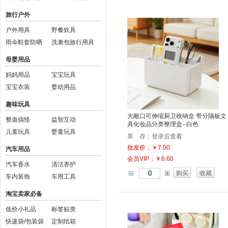
旅行户外
户外用具
野餐炊具
雨伞鞋套防晒
洗漱包旅行用具
母婴用品
妈妈用品
宝宝玩具
宝宝衣装
婴幼用品
趣味玩具
大敞口可伸缩厨卫收纳盒 带分隔板文
整蛊搞怪
益智互动
具化妆品分类整理盒--白色
儿童玩具
婴童玩具
库 存：登录后查看
批发价：￥7.00
汽车用品
会员VIP：￥6.60
汽车香水
清洁养护
购买
收藏
车内装饰
车用工具
淘宝卖家必备
低价小礼品
标签贴类
快递袋/包装袋
定制纸箱