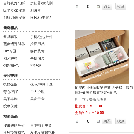
台灯夜灯/电筒
烘鞋器/蒸汽刷
购买
收藏
吸尘器/加湿器
剃绒器
剃须刀/理发剪
吹风机/电熨斗
新奇精品
餐具套装
手机/包包挂件
煎蛋锅定时器
婚庆用品
DIY专区
摆件装饰
园艺种植
手机周边
钥匙扣/包
密码锁
美容护理
热销爆款
化妆/护肤工具
抽屉内可伸缩收纳挂篮 四分格可调节
背心/裙子
个人护理
橱柜抽屉分层置物架--白色
美甲丰胸
美发干发
库 存：登录后查看
按摩保健
批发价：￥11.80
会员VIP：￥10.55
潮流饰品
购买
收藏
腰带领结胸针
围巾帽子手套
耳环项链戒指
发卡发饰眼镜框