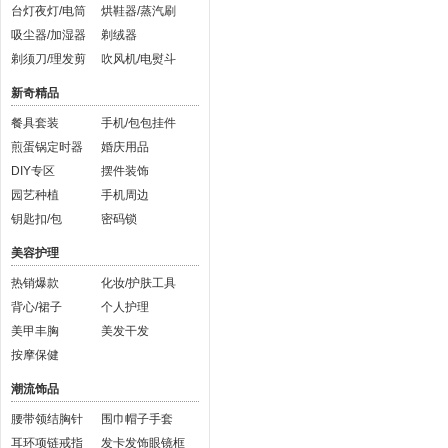
台灯夜灯/电筒
烘鞋器/蒸汽刷
吸尘器/加湿器
剃绒器
剃须刀/理发剪
吹风机/电熨斗
新奇精品
餐具套装
手机/包包挂件
煎蛋锅定时器
婚庆用品
DIY专区
摆件装饰
园艺种植
手机周边
钥匙扣/包
密码锁
美容护理
热销爆款
化妆/护肤工具
背心/裙子
个人护理
美甲丰胸
美发干发
按摩保健
潮流饰品
腰带领结胸针
围巾帽子手套
耳环项链戒指
发卡发饰眼镜框