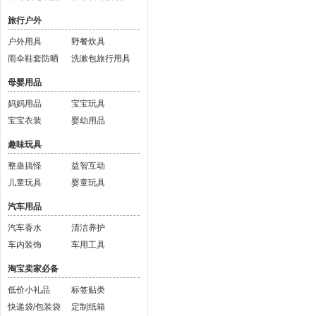
旅行户外
户外用具
野餐炊具
雨伞鞋套防晒
洗漱包旅行用具
母婴用品
妈妈用品
宝宝玩具
宝宝衣装
婴幼用品
趣味玩具
整蛊搞怪
益智互动
儿童玩具
婴童玩具
汽车用品
汽车香水
清洁养护
车内装饰
车用工具
淘宝卖家必备
低价小礼品
标签贴类
快递袋/包装袋
定制纸箱