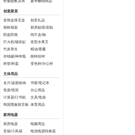
纱窗蚊帐凉席
夏季畅销商品
创意家居
首饰盒珠宝盒
创意礼品
相框相架
厨房贴/卧室贴
防盗防狼
纸巾盒/抽
打火机/烟灰缸
造型水果叉
竹炭养生
精油/香薰
存钱罐/神奇瓶
闹钟挂钟
杯垫/杯盖
变色杯/办公杯
文体用品
名片/桌面收纳
书签/笔记本
笔座/笔筒
办公用品
计算器/订书机
文具/笔袋
韩国黑板留言板
体育用品
家用电器
厨房电器
电脑周边
音箱/小风扇
电池电源转换器