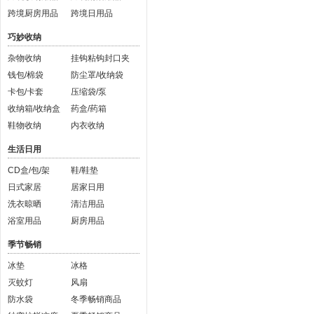
跨境厨房用品
跨境日用品
巧妙收纳
杂物收纳
挂钩粘钩封口夹
钱包/棉袋
防尘罩/收纳袋
卡包/卡套
压缩袋/泵
收纳箱/收纳盒
药盒/药箱
鞋物收纳
内衣收纳
生活日用
CD盒/包/架
鞋/鞋垫
日式家居
居家日用
洗衣晾晒
清洁用品
浴室用品
厨房用品
季节畅销
冰垫
冰格
灭蚊灯
风扇
防水袋
冬季畅销商品