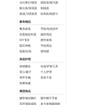
台灯夜灯/电筒
烘鞋器/蒸汽刷
吸尘器/加湿器
剃绒器
剃须刀/理发剪
吹风机/电熨斗
新奇精品
餐具套装
手机/包包挂件
煎蛋锅定时器
婚庆用品
DIY专区
摆件装饰
园艺种植
手机周边
钥匙扣/包
密码锁
美容护理
热销爆款
化妆/护肤工具
背心/裙子
个人护理
美甲丰胸
美发干发
按摩保健
潮流饰品
腰带领结胸针
围巾帽子手套
耳环项链戒指
发卡发饰眼镜框