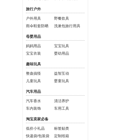
旅行户外
户外用具
野餐炊具
雨伞鞋套防晒
洗漱包旅行用具
母婴用品
妈妈用品
宝宝玩具
宝宝衣装
婴幼用品
趣味玩具
整蛊搞怪
益智互动
儿童玩具
婴童玩具
汽车用品
汽车香水
清洁养护
车内装饰
车用工具
淘宝卖家必备
低价小礼品
标签贴类
快递袋/包装袋
定制纸箱