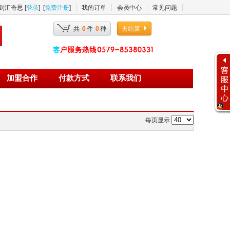
汇奇思 [
登录
] [
免费注册
]
我的订单
会员中心
常见问题
共
0
件
0
种
去结算
加盟合作
付款方式
联系我们
每页显示
在线客服
在线服务时间 周一至周日
上午09:00至12:00
下午13:00至18:00
:
售前客服 0579-85380331
:
新客户咨询 0579-85380331
:
客服主管 15325892200
:
投诉建议