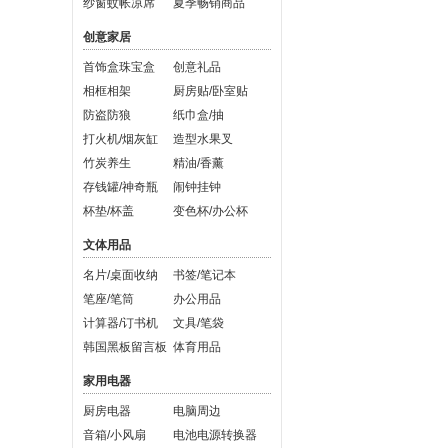
纱窗蚊帐凉席
夏季畅销商品
创意家居
首饰盒珠宝盒
创意礼品
相框相架
厨房贴/卧室贴
防盗防狼
纸巾盒/抽
打火机/烟灰缸
造型水果叉
竹炭养生
精油/香薰
存钱罐/神奇瓶
闹钟挂钟
杯垫/杯盖
变色杯/办公杯
文体用品
名片/桌面收纳
书签/笔记本
笔座/笔筒
办公用品
计算器/订书机
文具/笔袋
韩国黑板留言板
体育用品
家用电器
厨房电器
电脑周边
音箱/小风扇
电池电源转换器