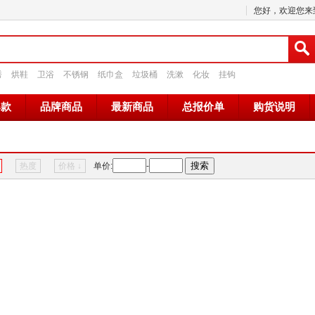
您好，欢迎您来到
秀
烘鞋
卫浴
不锈钢
纸巾盒
垃圾桶
洗漱
化妆
挂钩
爆款
品牌商品
最新商品
总报价单
购货说明
热度
价格
↓
单价:
-