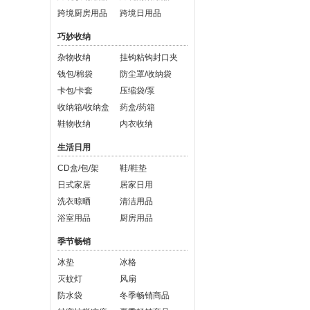
跨境厨房用品
跨境日用品
巧妙收纳
杂物收纳
挂钩粘钩封口夹
钱包/棉袋
防尘罩/收纳袋
卡包/卡套
压缩袋/泵
收纳箱/收纳盒
药盒/药箱
鞋物收纳
内衣收纳
生活日用
CD盒/包/架
鞋/鞋垫
日式家居
居家日用
洗衣晾晒
清洁用品
浴室用品
厨房用品
季节畅销
冰垫
冰格
灭蚊灯
风扇
防水袋
冬季畅销商品