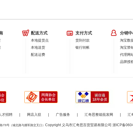
南
配送方式
支付方式
分销中
程
本地提货点
货到付款
淘宝数
绍
本地送货
银行转帐
淘宝禁
配送运费
代理网
品牌授
人才招聘
|
网店入驻
|
广告服务
|
汇奇思整箱批发网
|
汇
Copyright 义乌市汇奇思百货贸易有限公司
浙ICP备060
路J78号（城北路与拥军路交叉口）