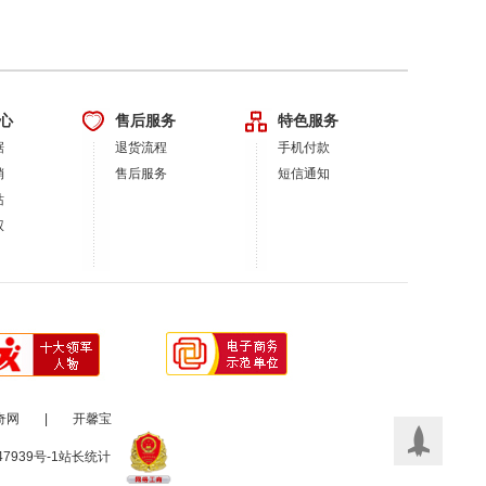
心
售后服务
特色服务
据
退货流程
手机付款
销
售后服务
短信通知
站
权
奇网
|
开馨宝
47939号-1
站长统计