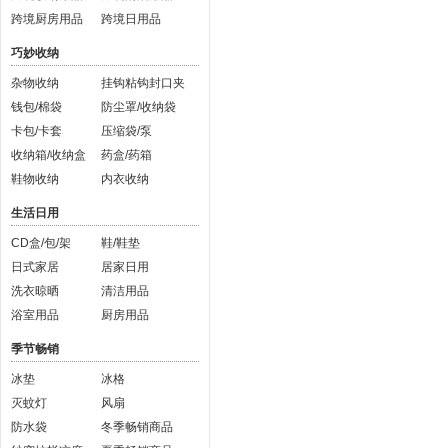
跨境厨房用品
跨境日用品
巧妙收纳
杂物收纳
挂钩粘钩封口夹
钱包/棉袋
防尘罩/收纳袋
卡包/卡套
压缩袋/泵
收纳箱/收纳盒
药盒/药箱
鞋物收纳
内衣收纳
生活日用
CD盒/包/架
鞋/鞋垫
日式家居
居家日用
洗衣晾晒
清洁用品
浴室用品
厨房用品
季节畅销
冰垫
冰格
灭蚊灯
风扇
防水袋
冬季畅销商品