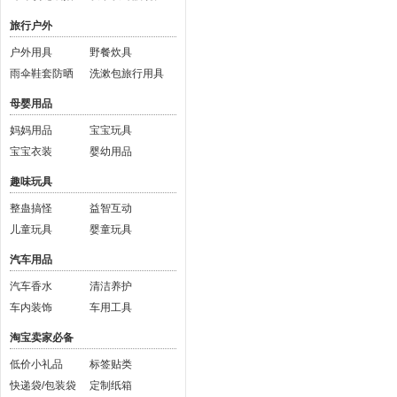
旅行户外
户外用具
野餐炊具
雨伞鞋套防晒
洗漱包旅行用具
母婴用品
妈妈用品
宝宝玩具
宝宝衣装
婴幼用品
趣味玩具
整蛊搞怪
益智互动
儿童玩具
婴童玩具
汽车用品
汽车香水
清洁养护
车内装饰
车用工具
淘宝卖家必备
低价小礼品
标签贴类
快递袋/包装袋
定制纸箱