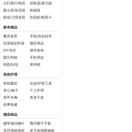
台灯夜灯/电筒
烘鞋器/蒸汽刷
吸尘器/加湿器
剃绒器
剃须刀/理发剪
吹风机/电熨斗
新奇精品
餐具套装
手机/包包挂件
煎蛋锅定时器
婚庆用品
DIY专区
摆件装饰
园艺种植
手机周边
钥匙扣/包
密码锁
美容护理
热销爆款
化妆/护肤工具
背心/裙子
个人护理
美甲丰胸
美发干发
按摩保健
潮流饰品
腰带领结胸针
围巾帽子手套
耳环项链戒指
发卡发饰眼镜框