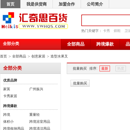
首页
我是供货商
加盟合作
公司简介
热门关键字：
卡秀
烘鞋
卫
全部分类
全部商品
跨境爆款
品
>
>
>
首页
全部商品
创意家居
造型水果叉
全部分类
批量购买
排序:
最新
热度
优质品牌
批量购买
家英
广州振兴
卡秀家居
跨境爆款
跨境
重量轻
体积小
跨境浴室用品
跨境收纳用品
跨境清洁用品