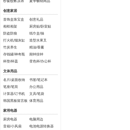
纱窗蚊帐凉席
夏季畅销商品
创意家居
首饰盒珠宝盒
创意礼品
相框相架
厨房贴/卧室贴
防盗防狼
纸巾盒/抽
打火机/烟灰缸
造型水果叉
竹炭养生
精油/香薰
存钱罐/神奇瓶
闹钟挂钟
杯垫/杯盖
变色杯/办公杯
文体用品
名片/桌面收纳
书签/笔记本
笔座/笔筒
办公用品
计算器/订书机
文具/笔袋
韩国黑板留言板
体育用品
家用电器
厨房电器
电脑周边
音箱/小风扇
电池电源转换器