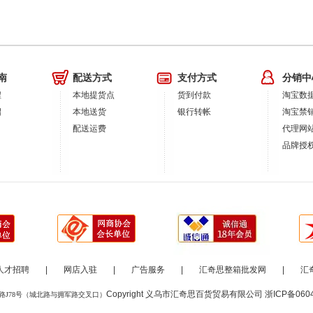
南
配送方式
支付方式
分销中
程
本地提货点
货到付款
淘宝数
绍
本地送货
银行转帐
淘宝禁
配送运费
代理网
品牌授
人才招聘
|
网店入驻
|
广告服务
|
汇奇思整箱批发网
|
汇
Copyright 义乌市汇奇思百货贸易有限公司
浙ICP备060
路J78号（城北路与拥军路交叉口）