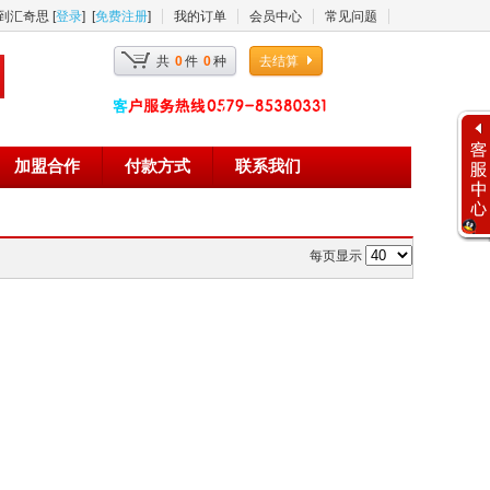
汇奇思 [
登录
] [
免费注册
]
我的订单
会员中心
常见问题
共
0
件
0
种
去结算
加盟合作
付款方式
联系我们
每页显示
在线客服
在线服务时间 周一至周日
上午09:00至12:00
下午13:00至18:00
:
售前客服 0579-85380331
:
新客户咨询 0579-85380331
:
客服主管 15325892200
:
投诉建议