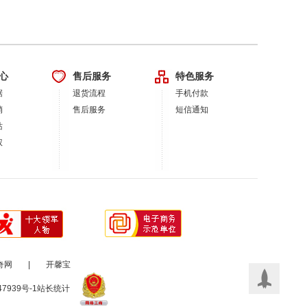
心
售后服务
特色服务
据
退货流程
手机付款
销
售后服务
短信通知
站
权
奇网
|
开馨宝
47939号-1
站长统计