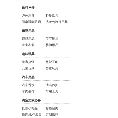
旅行户外
户外用具
野餐炊具
雨伞鞋套防晒
洗漱包旅行用具
母婴用品
妈妈用品
宝宝玩具
宝宝衣装
婴幼用品
趣味玩具
整蛊搞怪
益智互动
儿童玩具
婴童玩具
汽车用品
汽车香水
清洁养护
车内装饰
车用工具
淘宝卖家必备
低价小礼品
标签贴类
快递袋/包装袋
定制纸箱