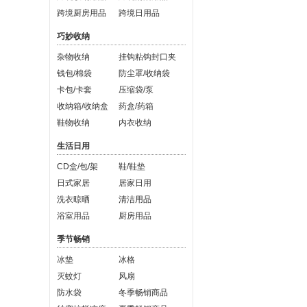
跨境厨房用品
跨境日用品
巧妙收纳
杂物收纳
挂钩粘钩封口夹
钱包/棉袋
防尘罩/收纳袋
卡包/卡套
压缩袋/泵
收纳箱/收纳盒
药盒/药箱
鞋物收纳
内衣收纳
生活日用
CD盒/包/架
鞋/鞋垫
日式家居
居家日用
洗衣晾晒
清洁用品
浴室用品
厨房用品
季节畅销
冰垫
冰格
灭蚊灯
风扇
防水袋
冬季畅销商品