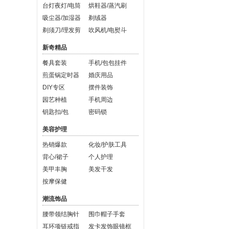
台灯夜灯/电筒
烘鞋器/蒸汽刷
吸尘器/加湿器
剃绒器
剃须刀/理发剪
吹风机/电熨斗
新奇精品
餐具套装
手机/包包挂件
煎蛋锅定时器
婚庆用品
DIY专区
摆件装饰
园艺种植
手机周边
钥匙扣/包
密码锁
美容护理
热销爆款
化妆/护肤工具
背心/裙子
个人护理
美甲丰胸
美发干发
按摩保健
潮流饰品
腰带领结胸针
围巾帽子手套
耳环项链戒指
发卡发饰眼镜框