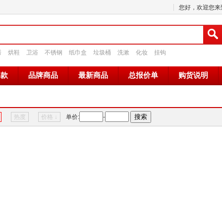
您好，欢迎您来到
秀
烘鞋
卫浴
不锈钢
纸巾盒
垃圾桶
洗漱
化妆
挂钩
爆款
品牌商品
最新商品
总报价单
购货说明
热度
价格
↓
单价:
-