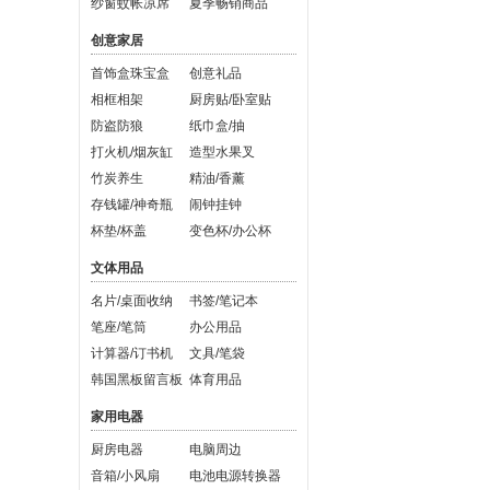
纱窗蚊帐凉席
夏季畅销商品
创意家居
首饰盒珠宝盒
创意礼品
相框相架
厨房贴/卧室贴
防盗防狼
纸巾盒/抽
打火机/烟灰缸
造型水果叉
竹炭养生
精油/香薰
存钱罐/神奇瓶
闹钟挂钟
杯垫/杯盖
变色杯/办公杯
文体用品
名片/桌面收纳
书签/笔记本
笔座/笔筒
办公用品
计算器/订书机
文具/笔袋
韩国黑板留言板
体育用品
家用电器
厨房电器
电脑周边
音箱/小风扇
电池电源转换器