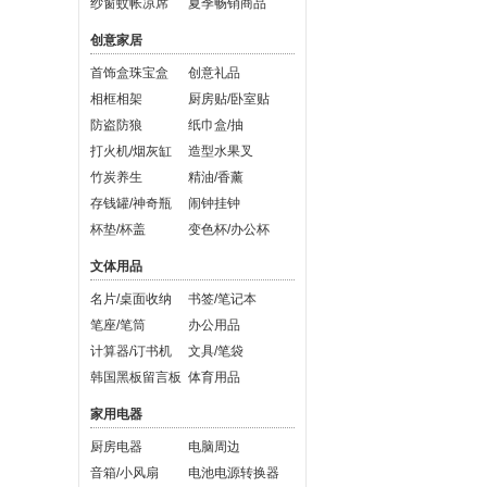
纱窗蚊帐凉席
夏季畅销商品
创意家居
首饰盒珠宝盒
创意礼品
相框相架
厨房贴/卧室贴
防盗防狼
纸巾盒/抽
打火机/烟灰缸
造型水果叉
竹炭养生
精油/香薰
存钱罐/神奇瓶
闹钟挂钟
杯垫/杯盖
变色杯/办公杯
文体用品
名片/桌面收纳
书签/笔记本
笔座/笔筒
办公用品
计算器/订书机
文具/笔袋
韩国黑板留言板
体育用品
家用电器
厨房电器
电脑周边
音箱/小风扇
电池电源转换器