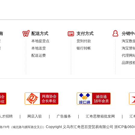
南
配送方式
支付方式
分销中
程
本地提货点
货到付款
淘宝数
绍
本地送货
银行转帐
淘宝禁
配送运费
代理网
品牌授
人才招聘
|
网店入驻
|
广告服务
|
汇奇思整箱批发网
|
汇
Copyright 义乌市汇奇思百货贸易有限公司
浙ICP备060
路J78号（城北路与拥军路交叉口）