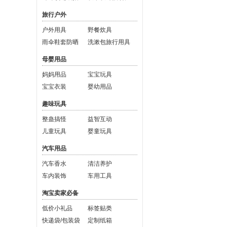
旅行户外
户外用具
野餐炊具
雨伞鞋套防晒
洗漱包旅行用具
母婴用品
妈妈用品
宝宝玩具
宝宝衣装
婴幼用品
趣味玩具
整蛊搞怪
益智互动
儿童玩具
婴童玩具
汽车用品
汽车香水
清洁养护
车内装饰
车用工具
淘宝卖家必备
低价小礼品
标签贴类
快递袋/包装袋
定制纸箱