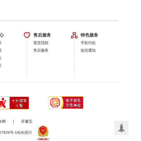
心
售后服务
特色服务
据
退货流程
手机付款
销
售后服务
短信通知
站
权
奇网
|
开馨宝
47939号-1
站长统计