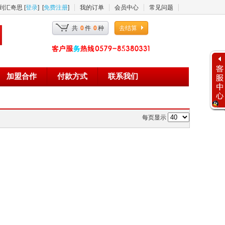
汇奇思 [
登录
] [
免费注册
]
我的订单
会员中心
常见问题
共
0
件
0
种
去结算
加盟合作
付款方式
联系我们
每页显示
在线客服
在线服务时间 周一至周日
上午09:00至12:00
下午13:00至18:00
:
售前客服 0579-85380331
:
新客户咨询 0579-85380331
:
客服主管 15325892200
:
投诉建议