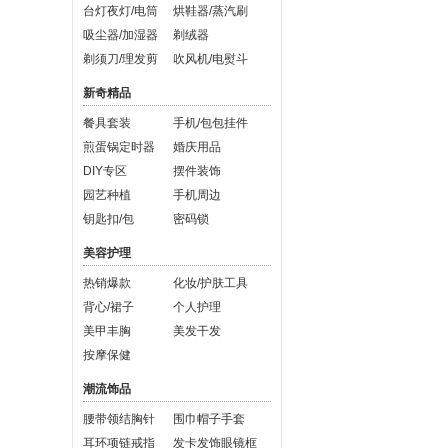
台灯夜灯/电筒
烘鞋器/蒸汽刷
吸尘器/加湿器
剃绒器
剃须刀/理发剪
吹风机/电熨斗
新奇精品
餐具套装
手机/包包挂件
煎蛋锅定时器
婚庆用品
DIY专区
摆件装饰
园艺种植
手机周边
钥匙扣/包
密码锁
美容护理
热销爆款
化妆/护肤工具
背心/裙子
个人护理
美甲丰胸
美发干发
按摩保健
潮流饰品
腰带领结胸针
围巾帽子手套
耳环项链戒指
发卡发饰眼镜框