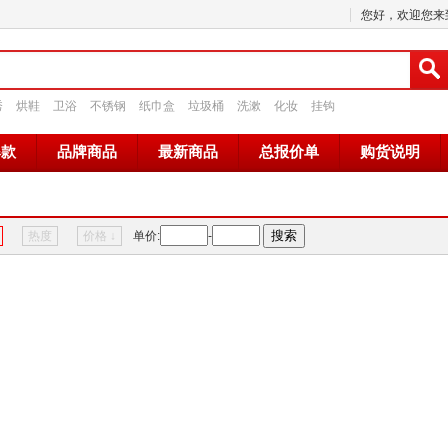
您好，欢迎您来到
秀
烘鞋
卫浴
不锈钢
纸巾盒
垃圾桶
洗漱
化妆
挂钩
爆款
品牌商品
最新商品
总报价单
购货说明
热度
价格
↓
单价:
-