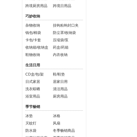
跨境厨房用品
跨境日用品
巧妙收纳
杂物收纳
挂钩粘钩封口夹
钱包/棉袋
防尘罩/收纳袋
卡包/卡套
压缩袋/泵
收纳箱/收纳盒
药盒/药箱
鞋物收纳
内衣收纳
生活日用
CD盒/包/架
鞋/鞋垫
日式家居
居家日用
洗衣晾晒
清洁用品
浴室用品
厨房用品
季节畅销
冰垫
冰格
灭蚊灯
风扇
防水袋
冬季畅销商品