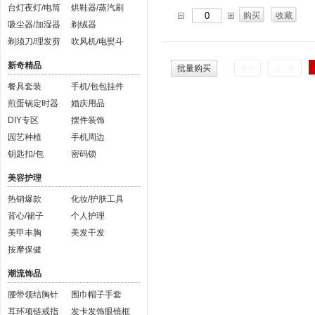
台灯夜灯/电筒
烘鞋器/蒸汽刷
购买
收藏
吸尘器/加湿器
剃绒器
剃须刀/理发剪
吹风机/电熨斗
新奇精品
批量购买
首页
上一页
餐具套装
手机/包包挂件
煎蛋锅定时器
婚庆用品
DIY专区
摆件装饰
园艺种植
手机周边
钥匙扣/包
密码锁
美容护理
热销爆款
化妆/护肤工具
背心/裙子
个人护理
美甲丰胸
美发干发
按摩保健
潮流饰品
腰带领结胸针
围巾帽子手套
耳环项链戒指
发卡发饰眼镜框