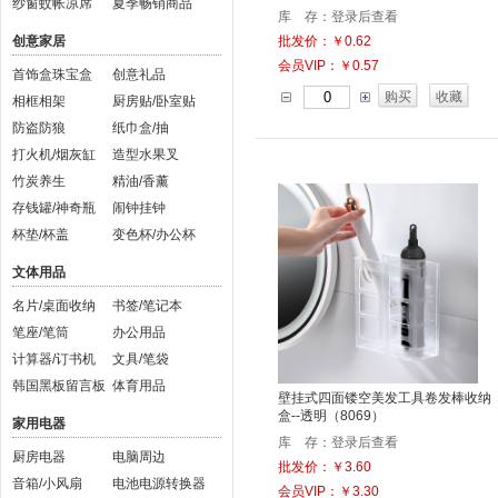
纱窗蚊帐凉席
夏季畅销商品
库 存：登录后查看
创意家居
批发价：￥0.62
会员VIP：￥0.57
首饰盒珠宝盒
创意礼品
购买
收藏
相框相架
厨房贴/卧室贴
防盗防狼
纸巾盒/抽
打火机/烟灰缸
造型水果叉
竹炭养生
精油/香薰
存钱罐/神奇瓶
闹钟挂钟
杯垫/杯盖
变色杯/办公杯
文体用品
名片/桌面收纳
书签/笔记本
笔座/笔筒
办公用品
计算器/订书机
文具/笔袋
韩国黑板留言板
体育用品
壁挂式四面镂空美发工具卷发棒收纳
盒--透明（8069）
家用电器
库 存：登录后查看
厨房电器
电脑周边
批发价：￥3.60
音箱/小风扇
电池电源转换器
会员VIP：￥3.30