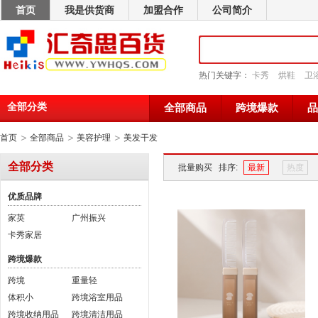
首页
我是供货商
加盟合作
公司简介
热门关键字：
卡秀
烘鞋
卫
全部分类
全部商品
跨境爆款
品
>
>
>
首页
全部商品
美容护理
美发干发
全部分类
批量购买
排序:
最新
热度
优质品牌
家英
广州振兴
卡秀家居
跨境爆款
跨境
重量轻
体积小
跨境浴室用品
跨境收纳用品
跨境清洁用品