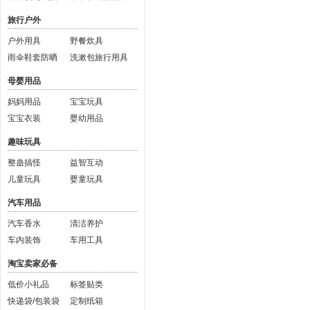
旅行户外
户外用具
野餐炊具
雨伞鞋套防晒
洗漱包旅行用具
母婴用品
妈妈用品
宝宝玩具
宝宝衣装
婴幼用品
趣味玩具
整蛊搞怪
益智互动
儿童玩具
婴童玩具
汽车用品
汽车香水
清洁养护
车内装饰
车用工具
淘宝卖家必备
低价小礼品
标签贴类
快递袋/包装袋
定制纸箱