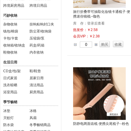
跨境厨房用品
跨境日用品
旅行折叠带可抽取化妆镜卡通梳子 便
巧妙收纳
携迷你镜梳--咖色
库 存：登录后查看
杂物收纳
挂钩粘钩封口夹
批发价：￥2.58
钱包/棉袋
防尘罩/收纳袋
会员VIP：￥2.38
卡包/卡套
压缩袋/泵
购买
收藏
收纳箱/收纳盒
药盒/药箱
鞋物收纳
内衣收纳
生活日用
CD盒/包/架
鞋/鞋垫
日式家居
居家日用
洗衣晾晒
清洁用品
浴室用品
厨房用品
季节畅销
冰垫
冰格
灭蚊灯
风扇
防静电两面齿梳 便携尖尾梳子--粉色
防水袋
冬季畅销商品