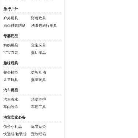
旅行户外
户外用具
野餐炊具
雨伞鞋套防晒
洗漱包旅行用具
母婴用品
妈妈用品
宝宝玩具
宝宝衣装
婴幼用品
趣味玩具
整蛊搞怪
益智互动
儿童玩具
婴童玩具
汽车用品
汽车香水
清洁养护
车内装饰
车用工具
淘宝卖家必备
低价小礼品
标签贴类
快递袋/包装袋
定制纸箱