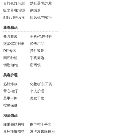
台灯夜灯/电筒
烘鞋器/蒸汽刷
吸尘器/加湿器
剃绒器
剃须刀/理发剪
吹风机/电熨斗
新奇精品
餐具套装
手机/包包挂件
煎蛋锅定时器
婚庆用品
DIY专区
摆件装饰
园艺种植
手机周边
钥匙扣/包
密码锁
美容护理
热销爆款
化妆/护肤工具
背心/裙子
个人护理
美甲丰胸
美发干发
按摩保健
潮流饰品
腰带领结胸针
围巾帽子手套
耳环项链戒指
发卡发饰眼镜框