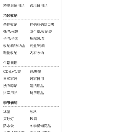
跨境厨房用品
跨境日用品
巧妙收纳
杂物收纳
挂钩粘钩封口夹
钱包/棉袋
防尘罩/收纳袋
卡包/卡套
压缩袋/泵
收纳箱/收纳盒
药盒/药箱
鞋物收纳
内衣收纳
生活日用
CD盒/包/架
鞋/鞋垫
日式家居
居家日用
洗衣晾晒
清洁用品
浴室用品
厨房用品
季节畅销
冰垫
冰格
灭蚊灯
风扇
防水袋
冬季畅销商品