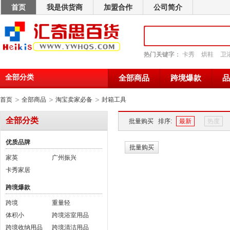
首页
我是供货商
加盟合作
公司简介
热门关键字：
卡秀
烘鞋
卫
全部分类
全部商品
跨境爆款
品
>
>
>
首页
全部商品
淘宝卖家必备
封箱工具
全部分类
批量购买
排序:
最新
热度
优质品牌
批量购买
家英
广州振兴
卡秀家居
跨境爆款
跨境
重量轻
体积小
跨境浴室用品
跨境收纳用品
跨境清洁用品