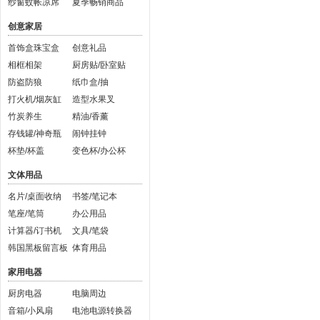
纱窗蚊帐凉席
夏季畅销商品
创意家居
首饰盒珠宝盒
创意礼品
相框相架
厨房贴/卧室贴
防盗防狼
纸巾盒/抽
打火机/烟灰缸
造型水果叉
竹炭养生
精油/香薰
存钱罐/神奇瓶
闹钟挂钟
杯垫/杯盖
变色杯/办公杯
文体用品
名片/桌面收纳
书签/笔记本
笔座/笔筒
办公用品
计算器/订书机
文具/笔袋
韩国黑板留言板
体育用品
家用电器
厨房电器
电脑周边
音箱/小风扇
电池电源转换器