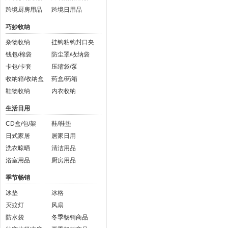
跨境厨房用品
跨境日用品
巧妙收纳
杂物收纳
挂钩粘钩封口夹
钱包/棉袋
防尘罩/收纳袋
卡包/卡套
压缩袋/泵
收纳箱/收纳盒
药盒/药箱
鞋物收纳
内衣收纳
生活日用
CD盒/包/架
鞋/鞋垫
日式家居
居家日用
洗衣晾晒
清洁用品
浴室用品
厨房用品
季节畅销
冰垫
冰格
灭蚊灯
风扇
防水袋
冬季畅销商品