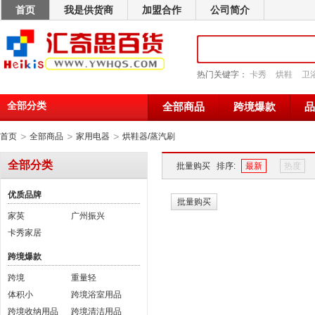
首页
我是供货商
加盟合作
公司简介
热门关键字：
卡秀
烘鞋
卫
全部分类
全部商品
跨境爆款
品
>
>
>
首页
全部商品
家用电器
烘鞋器/蒸汽刷
全部分类
批量购买
排序:
最新
热度
优质品牌
批量购买
家英
广州振兴
卡秀家居
跨境爆款
跨境
重量轻
体积小
跨境浴室用品
跨境收纳用品
跨境清洁用品