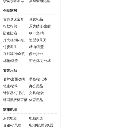
纱窗蚊帐凉席
夏季畅销商品
创意家居
首饰盒珠宝盒
创意礼品
相框相架
厨房贴/卧室贴
防盗防狼
纸巾盒/抽
打火机/烟灰缸
造型水果叉
竹炭养生
精油/香薰
存钱罐/神奇瓶
闹钟挂钟
杯垫/杯盖
变色杯/办公杯
文体用品
名片/桌面收纳
书签/笔记本
笔座/笔筒
办公用品
计算器/订书机
文具/笔袋
韩国黑板留言板
体育用品
家用电器
厨房电器
电脑周边
音箱/小风扇
电池电源转换器