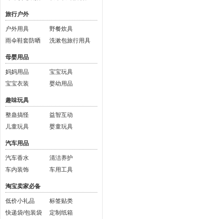
旅行户外
户外用具
野餐炊具
雨伞鞋套防晒
洗漱包旅行用具
母婴用品
妈妈用品
宝宝玩具
宝宝衣装
婴幼用品
趣味玩具
整蛊搞怪
益智互动
儿童玩具
婴童玩具
汽车用品
汽车香水
清洁养护
车内装饰
车用工具
淘宝卖家必备
低价小礼品
标签贴类
快递袋/包装袋
定制纸箱