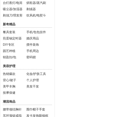
台灯夜灯/电筒
烘鞋器/蒸汽刷
吸尘器/加湿器
剃绒器
剃须刀/理发剪
吹风机/电熨斗
新奇精品
餐具套装
手机/包包挂件
煎蛋锅定时器
婚庆用品
DIY专区
摆件装饰
园艺种植
手机周边
钥匙扣/包
密码锁
美容护理
热销爆款
化妆/护肤工具
背心/裙子
个人护理
美甲丰胸
美发干发
按摩保健
潮流饰品
腰带领结胸针
围巾帽子手套
耳环项链戒指
发卡发饰眼镜框