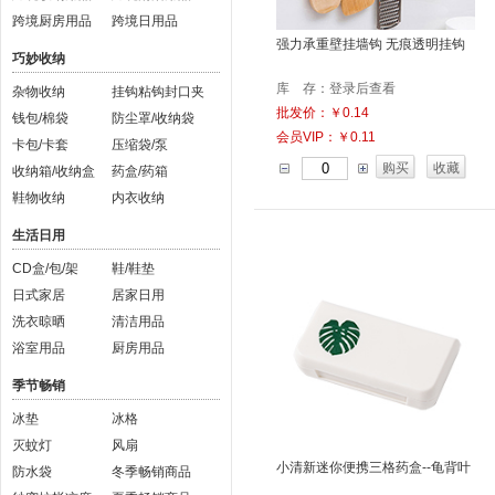
跨境厨房用品
跨境日用品
强力承重壁挂墙钩 无痕透明挂钩
巧妙收纳
库 存：登录后查看
杂物收纳
挂钩粘钩封口夹
批发价：￥0.14
钱包/棉袋
防尘罩/收纳袋
会员VIP：￥0.11
卡包/卡套
压缩袋/泵
购买
收藏
收纳箱/收纳盒
药盒/药箱
鞋物收纳
内衣收纳
生活日用
CD盒/包/架
鞋/鞋垫
日式家居
居家日用
洗衣晾晒
清洁用品
浴室用品
厨房用品
季节畅销
冰垫
冰格
灭蚊灯
风扇
小清新迷你便携三格药盒--龟背叶
防水袋
冬季畅销商品