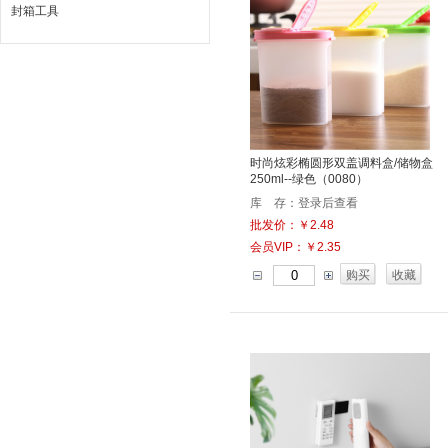
封箱工具
时尚炫彩椭圆形双盖调料盒/储物盒
250ml--绿色（0080）
库 存：登录后查看
批发价：￥2.48
会员VIP：￥2.35
购买
收藏