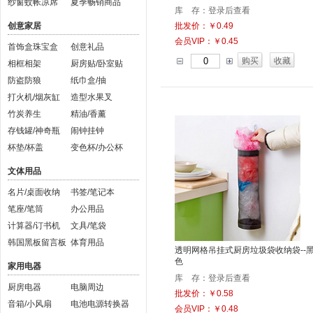
纱窗蚊帐凉席
夏季畅销商品
库 存：登录后查看
创意家居
批发价：￥0.49
会员VIP：￥0.45
首饰盒珠宝盒
创意礼品
购买
收藏
相框相架
厨房贴/卧室贴
防盗防狼
纸巾盒/抽
打火机/烟灰缸
造型水果叉
竹炭养生
精油/香薰
存钱罐/神奇瓶
闹钟挂钟
杯垫/杯盖
变色杯/办公杯
文体用品
名片/桌面收纳
书签/笔记本
笔座/笔筒
办公用品
计算器/订书机
文具/笔袋
韩国黑板留言板
体育用品
透明网格吊挂式厨房垃圾袋收纳袋--
色
家用电器
库 存：登录后查看
厨房电器
电脑周边
批发价：￥0.58
音箱/小风扇
电池电源转换器
会员VIP：￥0.48