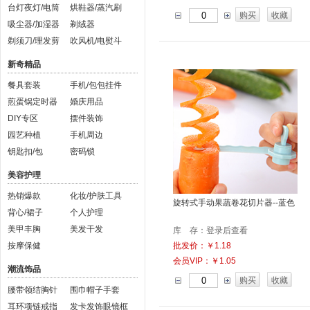
台灯夜灯/电筒
烘鞋器/蒸汽刷
购买
收藏
吸尘器/加湿器
剃绒器
剃须刀/理发剪
吹风机/电熨斗
新奇精品
餐具套装
手机/包包挂件
煎蛋锅定时器
婚庆用品
DIY专区
摆件装饰
园艺种植
手机周边
钥匙扣/包
密码锁
美容护理
热销爆款
化妆/护肤工具
旋转式手动果蔬卷花切片器--蓝色
背心/裙子
个人护理
美甲丰胸
美发干发
库 存：登录后查看
按摩保健
批发价：￥1.18
会员VIP：￥1.05
潮流饰品
购买
收藏
腰带领结胸针
围巾帽子手套
耳环项链戒指
发卡发饰眼镜框