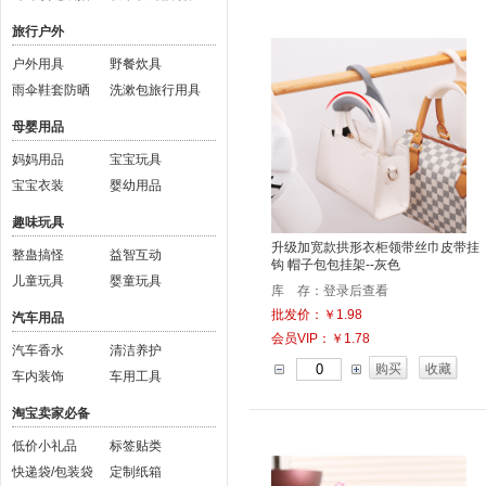
旅行户外
户外用具
野餐炊具
雨伞鞋套防晒
洗漱包旅行用具
母婴用品
妈妈用品
宝宝玩具
宝宝衣装
婴幼用品
趣味玩具
升级加宽款拱形衣柜领带丝巾皮带挂
整蛊搞怪
益智互动
钩 帽子包包挂架--灰色
儿童玩具
婴童玩具
库 存：登录后查看
批发价：￥1.98
汽车用品
会员VIP：￥1.78
汽车香水
清洁养护
购买
收藏
车内装饰
车用工具
淘宝卖家必备
低价小礼品
标签贴类
快递袋/包装袋
定制纸箱